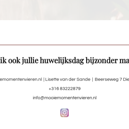
ik ook jullie huwelijksdag bijzonder m
emomentenvieren.nl
| Lisette van der Sande | Beerseweg 7 Di
+316 83222879
info@mooiemomentenvieren.nl
ThePerfectWedding.nl Widget