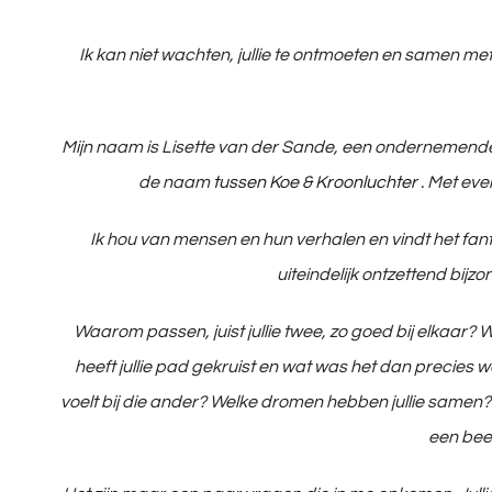
Ik kan niet wachten, jullie te ontmoeten en samen met 
Mijn naam is Lisette van der Sande, een ondernemende 
de naam
tussen Koe & Kroonluchter
. Met eve
Ik hou van mensen en hun verhalen en vindt het fanta
uiteindelijk ontzettend bijz
Waarom passen, juist jullie twee, zo goed bij elkaar?
heeft jullie pad gekruist en wat was het dan precies wa
voelt bij die ander? Welke dromen hebben jullie samen? E
een beet