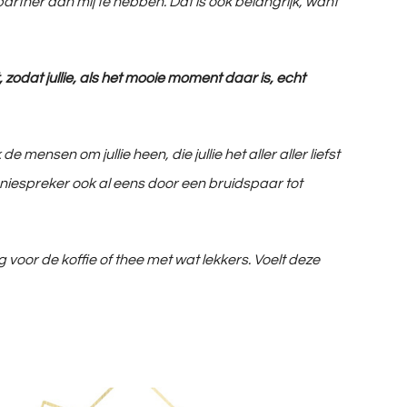
rtner aan mij te hebben. Dat is ook belangrijk, want
 zodat jullie, als het mooie moment daar is, echt
 mensen om jullie heen, die jullie het aller aller liefst
moniespreker ook al eens door een bruidspaar tot
rg voor de koffie of thee met wat lekkers. Voelt deze