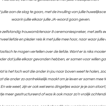
jullie aan de slag te gaan, met de invulling van jullie huwelijk
waarin jullie elkaar jullie JA-woord gaan geven.
zelfstandig trouwambtenaar & ceremoniespreker, met zelfs een
nveel liefde en plezier reis ik met jullie mee hoor, naar waar jul
stisch te mogen vertellen over de liefde. Want er is niks mooier
onder dat jullie elkaar gevonden hebben, er samen voor willen ga
 Wat is het toch wat die ander in jou naar boven weet te halen,
t die ander zo aantrekkelijk maakt om je leven er samen mee te w
n wie weet, zijn er ook wel eens dingetjes waar je je aan stoort
je meer gestructureerd of was ik ook maar zo’n vrolijk ochten