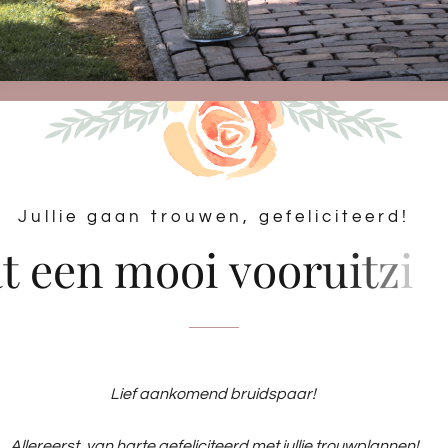
Jullie gaan trouwen, gefeliciteerd!
Lief aankomend bruidspaar!
Allereerst, van harte gefeliciteerd met jullie trouwplannen!