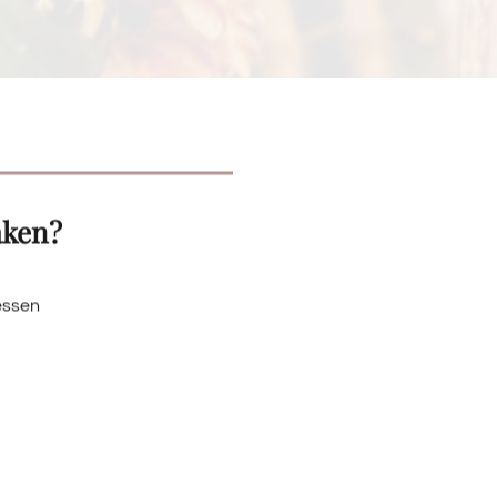
aken?
essen