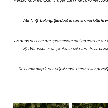
Het zijn maar een paar vragen die in me opkomen. Julli
Want mijn belangrijke doel, is samen met jullie te 
We gaan het echt niet spannender maken dan het is, jullie z
zijn. Wanneer er al sprake zou zijn van stress of 
De eerste stap is een vrijblijvende maar zeker gezellig